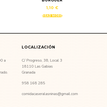
BURGUER
1,10
€
READ MORE
LOCALIZACIÓN
00 a
C/ Progreso, 38, Local 3
18110 Las Gabias
rado.
Granada
958 168 285
comidacaseralasninas@gmail.com