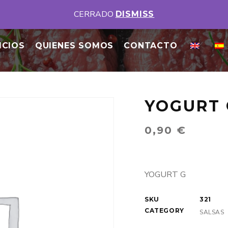
DISPONEMOS DE DIFERENTES MENÚS DIARIOS
VER MENUS
CERRADO
DISMISS
ICIOS
QUIENES SOMOS
CONTACTO
YOGURT 
0,90
€
YOGURT G
SKU
321
CATEGORY
SALSAS