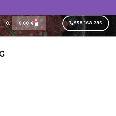
0
958 168 285
0,00
€
G