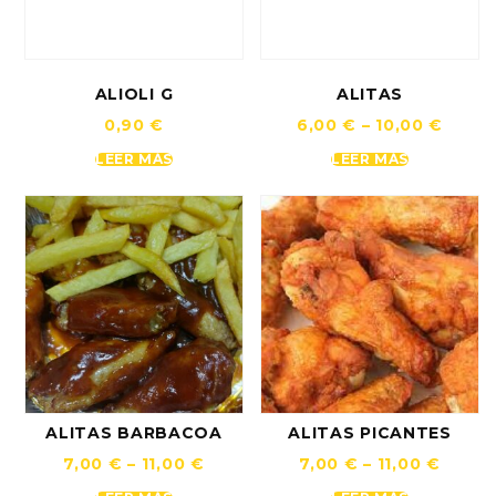
ALIOLI G
ALITAS
0,90
€
6,00
€
–
10,00
€
LEER MÁS
LEER MÁS
ALITAS BARBACOA
ALITAS PICANTES
7,00
€
–
11,00
€
7,00
€
–
11,00
€