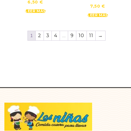
6,50
€
7,50
€
LEER MÁS
LEER MÁS
1
…
2
3
4
9
10
11
→