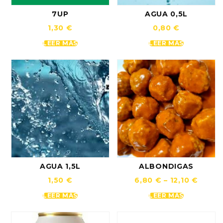
7UP
AGUA 0,5L
1,30
€
0,80
€
LEER MÁS
LEER MÁS
AGUA 1,5L
ALBONDIGAS
1,50
€
6,80
€
–
12,10
€
LEER MÁS
LEER MÁS