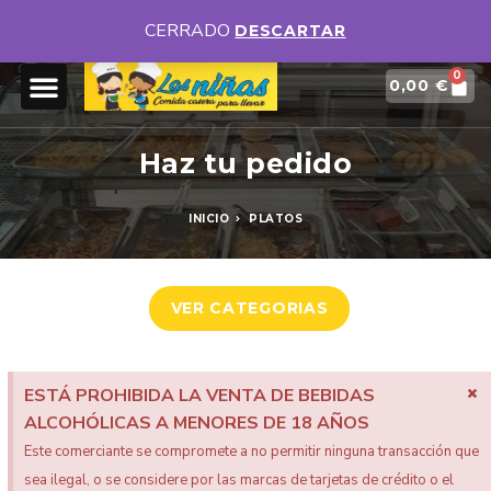
DISPONEMOS DE DIFERENTES MENÚS DIARIOS
VER MENUS
CERRADO
DESCARTAR
0
0,00
€
Haz tu pedido
INICIO
PLATOS
VER CATEGORIAS
×
ESTÁ PROHIBIDA LA VENTA DE BEBIDAS
ALCOHÓLICAS A MENORES DE 18 AÑOS
Este comerciante se compromete a no permitir ninguna transacción que
sea ilegal, o se considere por las marcas de tarjetas de crédito o el