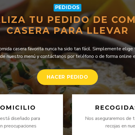
PEDIDOS
LIZA TU PEDIDO DE CO
CASERA PARA LLEVAR
omida casera favorita nunca ha sido tan fácil. Simplemente elige
 de nuestro menú y contáctanos por teléfono o de forma online 
HACER PEDIDO
OMICILIO
RECOGIDA
 está diseñado para
Nos aseguraremos de te
sin preocupaciones
recojas en nu