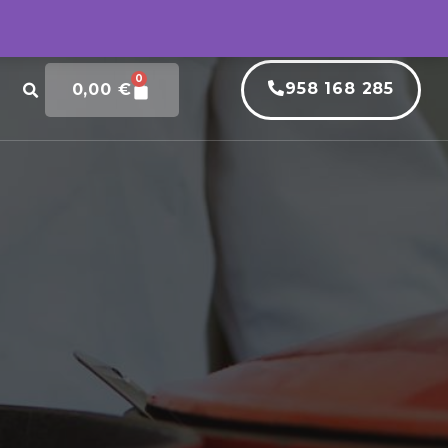
0
958 168 285
0,00
€