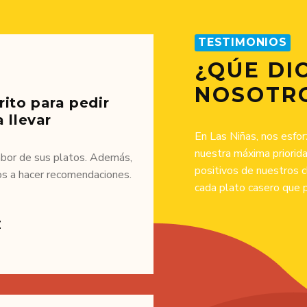
TESTIMONIOS
¿QÚE DI
NOSOTR
rito para pedir
 llevar
En Las Niñas, nos esfor
nuestra máxima priorid
abor de sus platos. Además,
positivos de nuestros c
os a hacer recomendaciones.
cada plato casero que 
Z