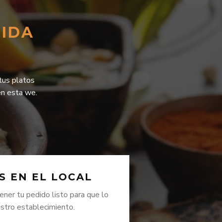
MIDA
 tus platos
en esta we.
S EN EL LOCAL
ner tu pedido listo para que lo
estro establecimiento.