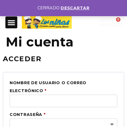
DISPONEMOS DE DIFERENTES MENÚS DIARIOS
VER MENUS
CERRADO
DESCARTAR
0
0,00
€
Mi cuenta
ACCEDER
NOMBRE DE USUARIO O CORREO
ELECTRÓNICO
*
CONTRASEÑA
*