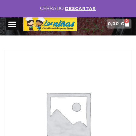
DISPONEMOS DE DIFERENTES MENÚS DIARIOS
VER MENUS
CERRADO
DESCARTAR
0
0,00
€