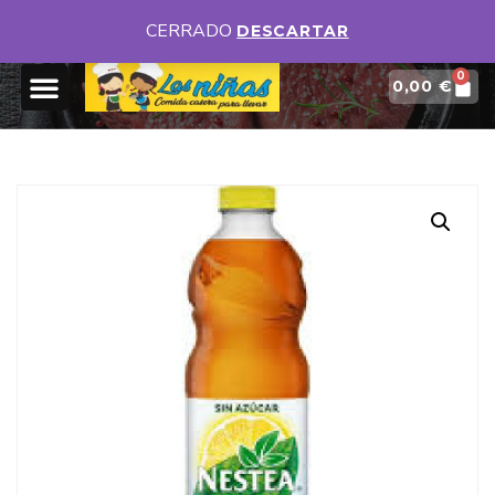
DISPONEMOS DE DIFERENTES MENÚS DIARIOS
VER MENUS
CERRADO
DESCARTAR
0
0,00
€