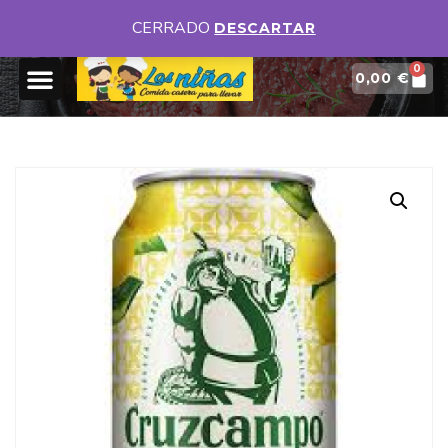
DISPONEMOS DE DIFERENTES MENÚS DIARIOS
VER MENUS
CERRADO
DESCARTAR
0
0,00
€