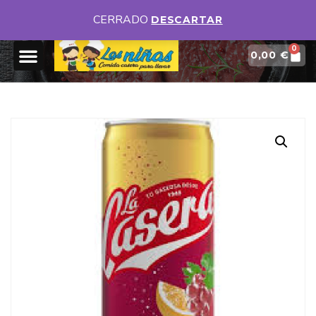
DISPONEMOS DE DIFERENTES MENÚS DIARIOS
VER MENUS
CERRADO
DESCARTAR
0
0,00
€